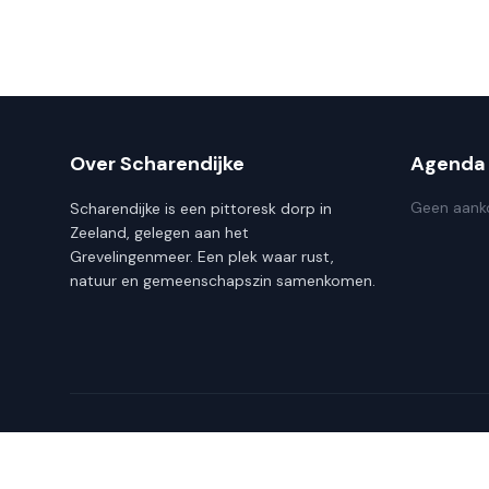
Over Scharendijke
Agenda
Geen aank
Scharendijke is een pittoresk dorp in
Zeeland, gelegen aan het
Grevelingenmeer. Een plek waar rust,
natuur en gemeenschapszin samenkomen.
© 2026 Dorpsraad Scharendijke. Alle rechten voorbehoud