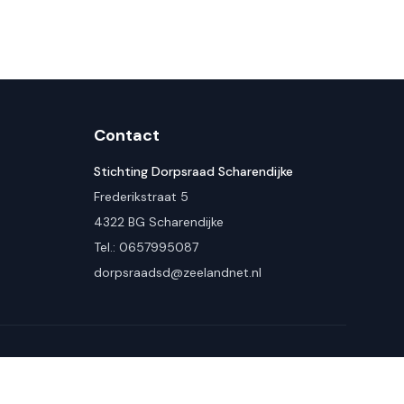
Contact
Stichting Dorpsraad Scharendijke
Frederikstraat 5
4322 BG Scharendijke
Tel.: 0657995087
dorpsraadsd@zeelandnet.nl
Privacybeleid
|
Cookiebeleid
|
Nuttige Links