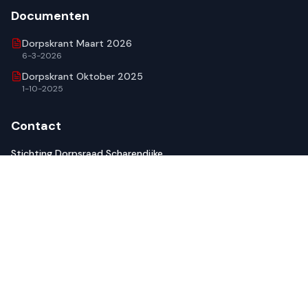
Documenten
Dorpskrant Maart 2026
6-3-2026
Dorpskrant Oktober 2025
1-10-2025
Contact
Stichting Dorpsraad Scharendijke
Frederikstraat 5
4322 BG Scharendijke
Tel.: 0657995087
dorpsraadsd@zeelandnet.nl
© 2026 Dorpsraad Scharendijke. Alle rechten voorbehouden.