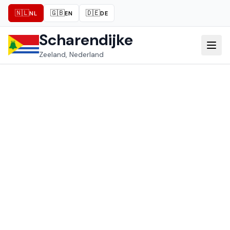
🇳🇱
🇬🇧
🇩🇪
NL
EN
DE
Scharendijke
Zeeland, Nederland