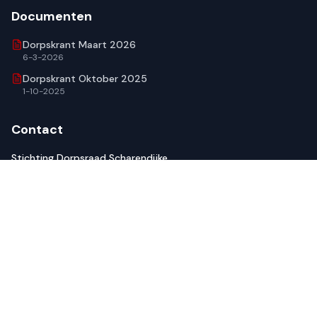
Documenten
Dorpskrant Maart 2026
6-3-2026
Dorpskrant Oktober 2025
1-10-2025
Contact
Stichting Dorpsraad Scharendijke
Frederikstraat 5
4322 BG Scharendijke
Tel.: 0657995087
dorpsraadsd@zeelandnet.nl
© 2026 Dorpsraad Scharendijke. Alle rechten voorbehouden.