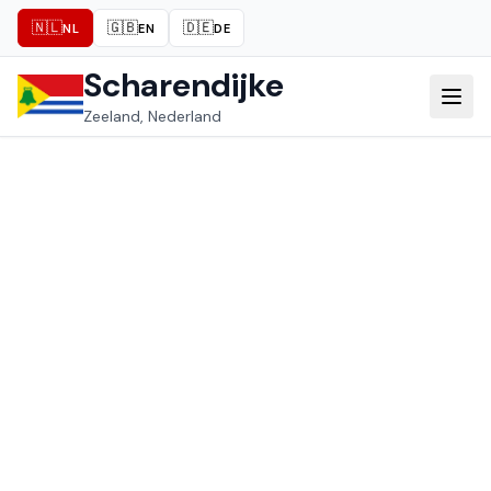
🇳🇱
🇬🇧
🇩🇪
NL
EN
DE
Scharendijke
Zeeland, Nederland