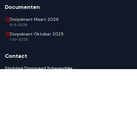
Documenten
Dorpskrant Maart 2026
6-3-2026
Dorpskrant Oktober 2025
1-10-2025
Contact
Stichting Dorpsraad Scharendijke
Frederikstraat 5
4322 BG Scharendijke
Tel.: 0657995087
dorpsraadsd@zeelandnet.nl
© 2026 Dorpsraad Scharendijke. Alle rechten voorbehouden.