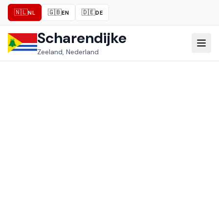
🇳🇱
🇬🇧
🇩🇪
NL
EN
DE
Scharendijke
Zeeland, Nederland